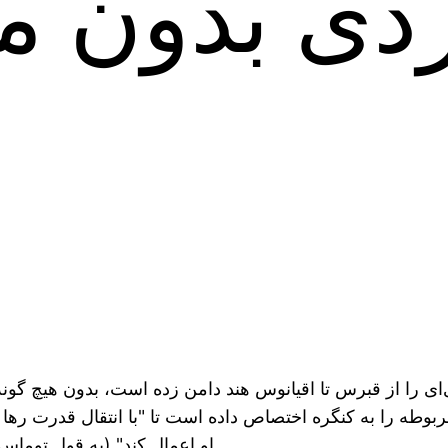
ردی بدون م
را از قبرس تا اقیانوس هند دامن زده است، بدون هیچ گونه 
ربوطه را به کنگره اختصاص داده است تا "با انتقال قدرت رها
او اعمال کند" (به قول توماس جفرسون)، ترامپ به طور یکجانبه سگ‌های جنگ را آزاد کرد.