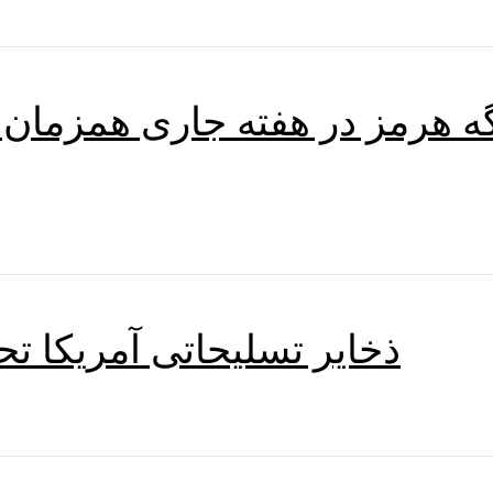
گه هرمز در هفته جاری همزمان 
ذخایر تسلیحاتی آمریکا تح