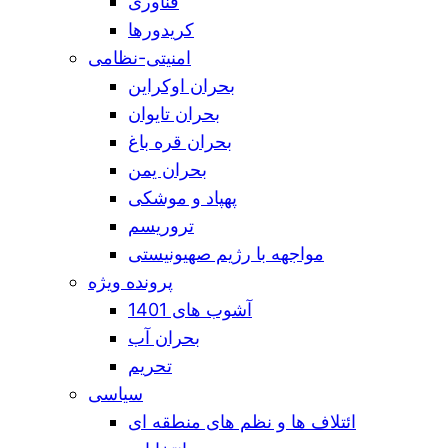
فناوری
کریدورها
امنیتی-نظامی
بحران اوکراین
بحران تایوان
بحران قره باغ
بحران یمن
پهپاد و موشکی
تروریسم
مواجهه با رژیم صهیونیستی
پرونده ویژه
آشوب های 1401
بحران آب
تحریم
سیاسی
ائتلاف ها و نظم های منطقه ای