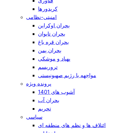
فناوری
کریدورها
امنیتی-نظامی
بحران اوکراین
بحران تایوان
بحران قره باغ
بحران یمن
پهپاد و موشکی
تروریسم
مواجهه با رژیم صهیونیستی
پرونده ویژه
آشوب های 1401
بحران آب
تحریم
سیاسی
ائتلاف ها و نظم های منطقه ای