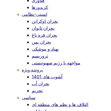
فناوری
کریدورها
امنیتی-نظامی
بحران اوکراین
بحران تایوان
بحران قره باغ
بحران یمن
پهپاد و موشکی
تروریسم
مواجهه با رژیم صهیونیستی
پرونده ویژه
آشوب های 1401
بحران آب
تحریم
سیاسی
ائتلاف ها و نظم های منطقه ای