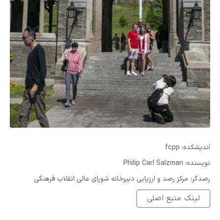
:اندیشکده
fcpp
:نویسنده
Philip Carl Salzman
:رصدگر
مرکز رصد و ارزیابی دبیرخانه شورای عالی انقلاب فرهنگی
لینک منبع اصلی