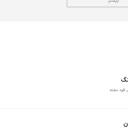
بیشتر
نگ
 قوه مقننه
ن