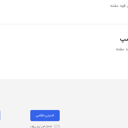
 قوه مقننه
مپ
 مقننه
امنیتی-نظامی
۱۴۰۵/۰۳/۲۳