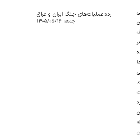
ی
رده:عملیات‌های جنگ ایران و عراق
جمعه ۱۴۰۵/۰۵/۱۶
ن
ف
ر
ه
ا
ی
.
ت
د
ن
ه
ن