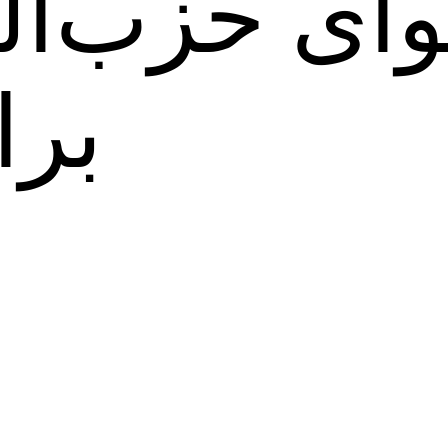
وای حزب‌ال
برا