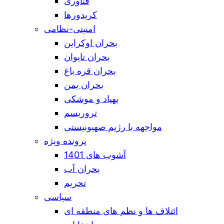
فناوری
کریدورها
امنیتی-نظامی
بحران اوکراین
بحران تایوان
بحران قره باغ
بحران یمن
پهپاد و موشکی
تروریسم
مواجهه با رژیم صهیونیستی
پرونده ویژه
آشوب های 1401
بحران آب
تحریم
سیاسی
ائتلاف ها و نظم های منطقه ای