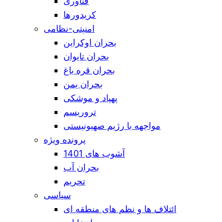
فناوری
کریدورها
امنیتی-نظامی
بحران اوکراین
بحران تایوان
بحران قره باغ
بحران یمن
پهپاد و موشکی
تروریسم
مواجهه با رژیم صهیونیستی
پرونده ویژه
آشوب های 1401
بحران آب
تحریم
سیاسی
ائتلاف ها و نظم های منطقه ای