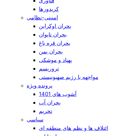
فناوری
کریدورها
امنیتی-نظامی
بحران اوکراین
بحران تایوان
بحران قره باغ
بحران یمن
پهپاد و موشکی
تروریسم
مواجهه با رژیم صهیونیستی
پرونده ویژه
آشوب های 1401
بحران آب
تحریم
سیاسی
ائتلاف ها و نظم های منطقه ای