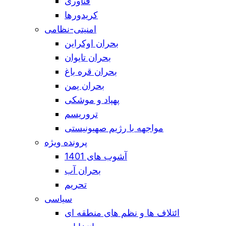
فناوری
کریدورها
امنیتی-نظامی
بحران اوکراین
بحران تایوان
بحران قره باغ
بحران یمن
پهپاد و موشکی
تروریسم
مواجهه با رژیم صهیونیستی
پرونده ویژه
آشوب های 1401
بحران آب
تحریم
سیاسی
ائتلاف ها و نظم های منطقه ای