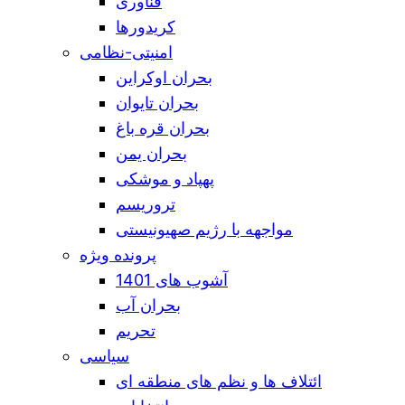
فناوری
کریدورها
امنیتی-نظامی
بحران اوکراین
بحران تایوان
بحران قره باغ
بحران یمن
پهپاد و موشکی
تروریسم
مواجهه با رژیم صهیونیستی
پرونده ویژه
آشوب های 1401
بحران آب
تحریم
سیاسی
ائتلاف ها و نظم های منطقه ای