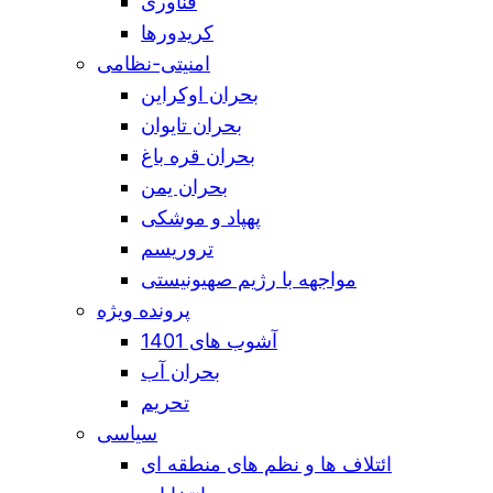
فناوری
کریدورها
امنیتی-نظامی
بحران اوکراین
بحران تایوان
بحران قره باغ
بحران یمن
پهپاد و موشکی
تروریسم
مواجهه با رژیم صهیونیستی
پرونده ویژه
آشوب های 1401
بحران آب
تحریم
سیاسی
ائتلاف ها و نظم های منطقه ای