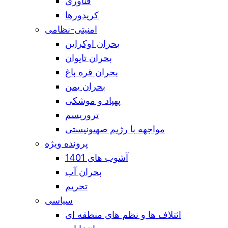
فناوری
کریدورها
امنیتی-نظامی
بحران اوکراین
بحران تایوان
بحران قره باغ
بحران یمن
پهپاد و موشکی
تروریسم
مواجهه با رژیم صهیونیستی
پرونده ویژه
آشوب های 1401
بحران آب
تحریم
سیاسی
ائتلاف ها و نظم های منطقه ای