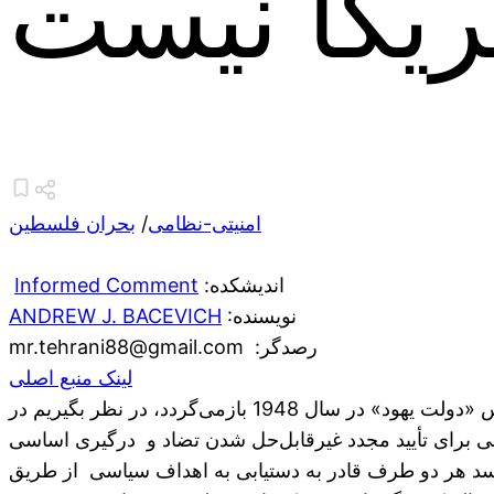
ریکا نیست
امنیتی-نظامی
/
بحران فلسطین
:اندیشکده
Informed Comment
:نویسنده
ANDREW J. BACEVICH
:رصدگر
mr.tehrani88@gmail.com
لینک منبع اصلی
یک راه برای درک جنگ اخیر بین اسرائیل و حماس، این است که آن را به عنوان آخرین فصل از مبارزه وجودی که به تأسیس «دولت یهود» در سال 1948 بازمی‌گردد، در نظر بگیریم در
لی برای تأیید مجدد غیرقابل‌حل شدن تضاد و درگیری اساسی
‌رسد هر دو طرف قادر به دستیابی به اهداف سیاسی از طریق