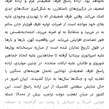
نخواهد بود. اراده راسخ طرف ضعیف‌تر عزم و اراده طرف
ضعیف در درگیری‌های نامتقارن، به شکل‌گیری جنگ‌های ابدی
کمک می‌کند. وقتی طرف ضعیف‌تر که با تهدیدی وجودی علیه
بقای خود مواجه است، از ضربات اولیه طرف قوی‌تر جان سالم
به در می‌برد و متقابلاً به او ضربه می‌زند، اعتمادبه‌نفسش به
طور تصاعدی افزایش می‌یابد. این واقعیتِ کهن، بارها و بارها
در طول تاریخ نمایان شده است؛ از مبارزه سرسختانه بوئرها
علیه امپراتوری بریتانیا گرفته تا مجاهدین علیه اتحاد جماهیر
شوروی و طالبان علیه ایالات متحده. در چنین مواردی، اراده
راسخ طرف ضعیف‌تر، توانایی تحمل هزینه‌های سنگین را
تغذیه کرد و جنگ‌ها سال‌ها به درازا کشیدند. ایرانِ امروز در
حال نمایش سطحی کلاسیک از این اراده راسخ است. این
کشور در میان تعجب دولت ترامپ، بیش از ۱۶,۰۰۰ حمله
هوایی آمریکا و اسرائیل را پشت سر گذاشته، با حملات