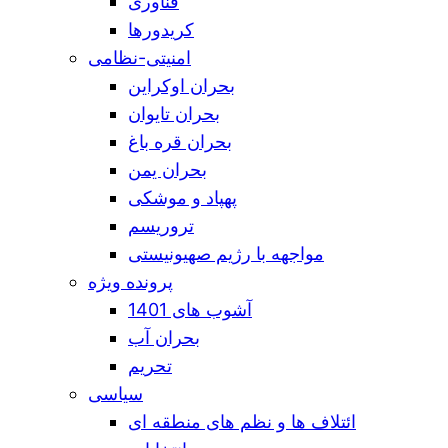
فناوری
کریدورها
امنیتی-نظامی
بحران اوکراین
بحران تایوان
بحران قره باغ
بحران یمن
پهپاد و موشکی
تروریسم
مواجهه با رژیم صهیونیستی
پرونده ویژه
آشوب های 1401
بحران آب
تحریم
سیاسی
ائتلاف ها و نظم های منطقه ای