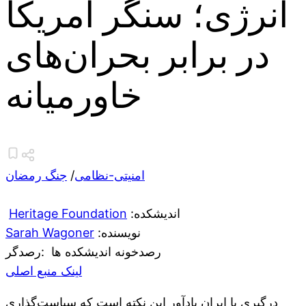
انرژی؛ سنگر آمریکا
در برابر بحران‌های
خاورمیانه
امنیتی-نظامی
/
جنگ رمضان
:اندیشکده
Heritage Foundation
:نویسنده
Sarah Wagoner
رصدخونه اندیشکده ها
:رصدگر
لینک منبع اصلی
درگیری با ایران یادآور این نکته است که سیاست‌گذاری