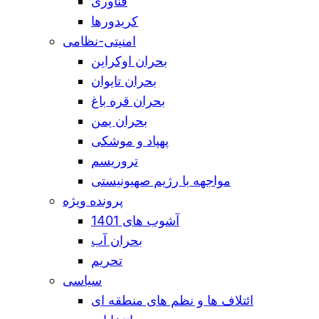
فناوری
کریدورها
امنیتی-نظامی
بحران اوکراین
بحران تایوان
بحران قره باغ
بحران یمن
پهپاد و موشکی
تروریسم
مواجهه با رژیم صهیونیستی
پرونده ویژه
آشوب های 1401
بحران آب
تحریم
سیاسی
ائتلاف ها و نظم های منطقه ای