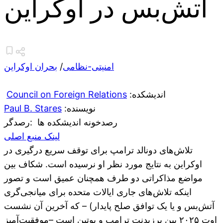
آتش‌بس در اوکراین
امنیتی-نظامی
/
بحران اوکراین
:اندیشکده
Council on Foreign Relations
:نویسنده
Paul B. Stares
رصدخونه اندیشکده ها
:رصدگر
لینک منبع اصلی
تلاش‌های دونالد ترامپ برای توقف سریع درگیری در
اوکراین به نتایج مورد نظر او نرسیده است. شکاف بین
مواضع مذاکراتی دو طرف همچنان عمیق است و تصور
اینکه تلاش‌های جاری ایالات متحده برای میانجی‌گری
آتش‌بس و یا یک توافق صلح پایدار) – که آخرین آن نشست
اوت ۲۰۲۵ بین پرزیدنت ترامپ و پوتین است –موفقیت‌آمیز