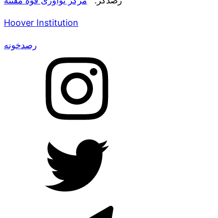
رصدگر:
مرکز نوآوری قوه مقننه
Hoover Institution
رصدخونه