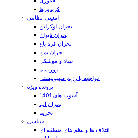
فناوری
کریدورها
امنیتی-نظامی
بحران اوکراین
بحران تایوان
بحران قره باغ
بحران یمن
پهپاد و موشکی
تروریسم
مواجهه با رژیم صهیونیستی
پرونده ویژه
آشوب های 1401
بحران آب
تحریم
سیاسی
ائتلاف ها و نظم های منطقه ای