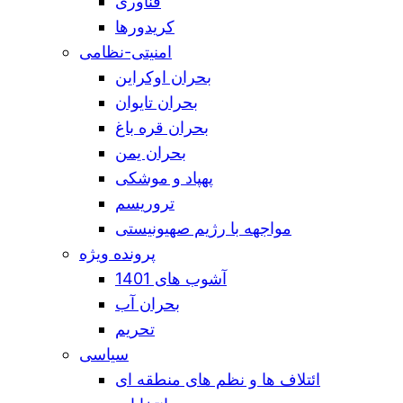
فناوری
کریدورها
امنیتی-نظامی
بحران اوکراین
بحران تایوان
بحران قره باغ
بحران یمن
پهپاد و موشکی
تروریسم
مواجهه با رژیم صهیونیستی
پرونده ویژه
آشوب های 1401
بحران آب
تحریم
سیاسی
ائتلاف ها و نظم های منطقه ای