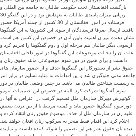
بازگشت افغانستان تحت حکومت طالبان به جامعه بین المللی و
ارزیابی میزان پایبندی طالبان به تعهداتش بود و در این گفتگو 30
فرستاده در امور افغانستان از 30 کشور از جمله آمریکا حضور
یافتند. ارسال صرفا فرستادگان از سوی این کشورها به این گفتگوها
نشان دهنده میزان اهمیت پایین آنان در خصوص این کشور هم است.
ازسویی دیگر طالبان هم مرحله اول و دوم گفتگوها را تحریم کرد و
علت آن را دخالت موضوعات این گفتگوها در امور داخلی افغانستان
دانست و برای همین در دور سوم موضوعاتی مانند حقوق زنان و
حقوق بشر از دستورکار این گفتگوها حذف و از حضور سازمان های
جامعه مدنی جلوگیری شد و این اقدامات به مثابه تسلیم در برابر امر
به رسمیت شناختن طالبان می باشد. در چنین وضعی طالبان در دور
سوم گفتگوها شرکت کرد. البته در خصوص این تصمیمات آنتونیو
گوتییرش دبیرکل سازمان ملل تصمیم گرفت در اعتراض به آنها در
دور سوم گفتگوها حضور نیابد و کمیته مرتبط با از بین بردن تبعیض
علیه زن در سازمان ملل از حذف موضوع حقوق زنان انتقاد کرده و
اعلام کرد این اقدام فقط منجر به سرکوب زنان افغان خواهد شد.
دیده بان حقوق بشر هم این تصمیم را شوکه کننده دانست و نماینده