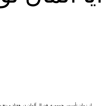
از زمان تأسیس جمهوری فدرال آلمان در هفتاد و پنج س