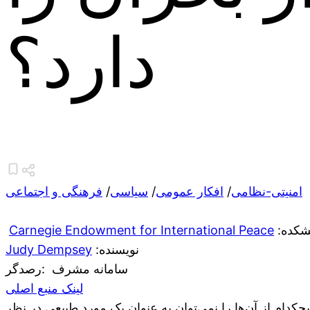
دارد؟
امنیتی-نظامی
/
افکار عمومی
/
سیاسی
/
فرهنگی و اجتماعی
یشکده
Carnegie Endowment for International Peace
:نویسنده
Judy Dempsey
سامانه مشرف
:رصدگر
لینک منبع اصلی
دام از آن‌ها را نمی‌توان به عنوان یک مورد طبیعی در نظر