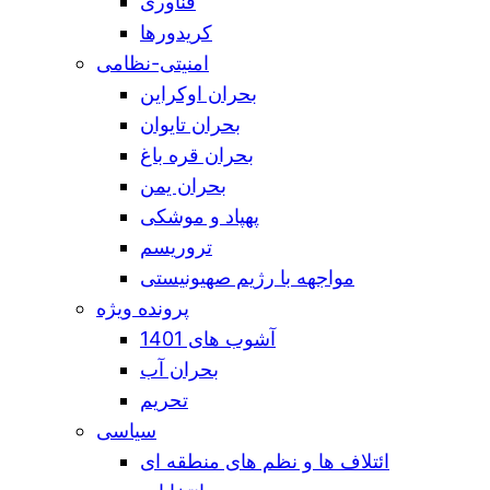
فناوری
کریدورها
امنیتی-نظامی
بحران اوکراین
بحران تایوان
بحران قره باغ
بحران یمن
پهپاد و موشکی
تروریسم
مواجهه با رژیم صهیونیستی
پرونده ویژه
آشوب های 1401
بحران آب
تحریم
سیاسی
ائتلاف ها و نظم های منطقه ای