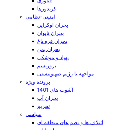
فناوری
کریدورها
امنیتی-نظامی
بحران اوکراین
بحران تایوان
بحران قره باغ
بحران یمن
پهپاد و موشکی
تروریسم
مواجهه با رژیم صهیونیستی
پرونده ویژه
آشوب های 1401
بحران آب
تحریم
سیاسی
ائتلاف ها و نظم های منطقه ای