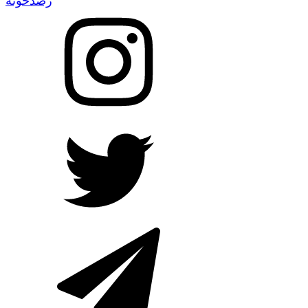
رصدخونه