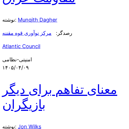
Munqith Dagher
نوشته:
رصدگر:
مرکز نوآوری قوه مقننه
Atlantic Council
امنیتی-نظامی
۱۴۰۵/۰۴/۰۹
معنای تفاهم برای دیگر
بازیگران
Jon Wilks
نوشته: